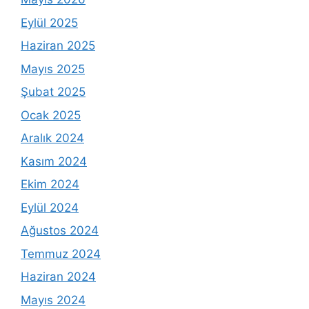
Eylül 2025
Haziran 2025
Mayıs 2025
Şubat 2025
Ocak 2025
Aralık 2024
Kasım 2024
Ekim 2024
Eylül 2024
Ağustos 2024
Temmuz 2024
Haziran 2024
Mayıs 2024