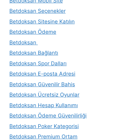
Betdoksan Mobil Site
Betdoksan Seçenekler
Betdoksan Sitesine Katılın
Betdoksan Ödeme
Betdoksan
Betdoksan Bağlantı
Betdoksan Spor Dalları
Betdoksan E-posta Adresi
Betdoksan Güvenilir Bahis
Betdoksan Ücretsiz Oyunlar
Betdoksan Hesap Kullanımı
Betdoksan Ödeme Güvenilirliği
Betdoksan Poker Kategorisi
Betdoksan Premium Ortam