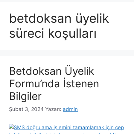
betdoksan üyelik
süreci koşulları
Betdoksan Üyelik
Formu’nda İstenen
Bilgiler
Şubat 3, 2024
Yazarı:
admin