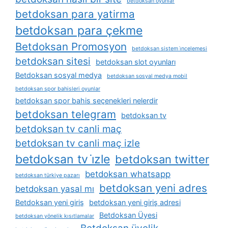
betdoksan oyunlar
betdoksan para yatirma
betdoksan para çekme
Betdoksan Promosyon
betdoksan sistem i̇ncelemesi
betdoksan sitesi
betdoksan slot oyunları
Betdoksan sosyal medya
betdoksan sosyal medya mobil
betdoksan spor bahisleri oyunlar
betdoksan spor bahis seçenekleri nelerdir
betdoksan telegram
betdoksan tv
betdoksan tv canli maç
betdoksan tv canli maç izle
betdoksan tv i̇zle
betdoksan twitter
betdoksan whatsapp
betdoksan türkiye pazarı
betdoksan yeni adres
betdoksan yasal mı
Betdoksan yeni giriş
betdoksan yeni giriş adresi
Betdoksan Üyesi
betdoksan yönelik kısıtlamalar