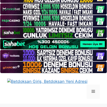
İçeriğe
atla
Menü