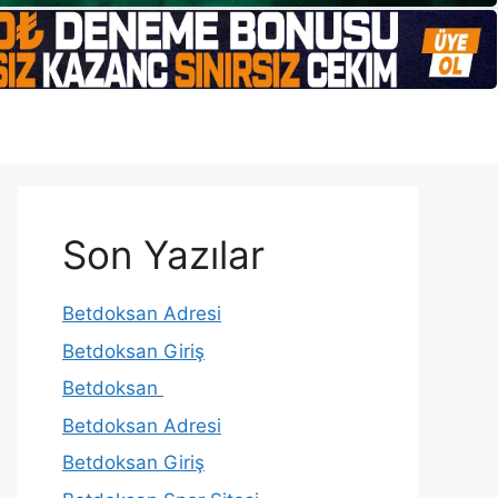
Son Yazılar
Betdoksan Adresi
Betdoksan Giriş
Betdoksan
Betdoksan Adresi
Betdoksan Giriş