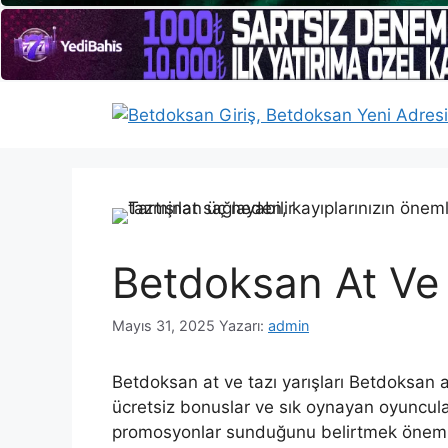
İçeriğe
atla
Betdoksan At Ve T
Mayıs 31, 2025
Yazarı:
admin
Betdoksan at ve tazı yarışları Betdoksan at 
ücretsiz bonuslar ve sık oynayan oyuncular 
promosyonlar sunduğunu belirtmek önemlidi