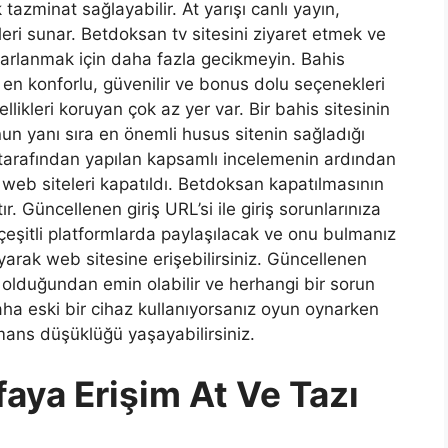
tazminat sağlayabilir. At yarışı canlı yayın,
ifleri sunar. Betdoksan tv sitesini ziyaret etmek ve
ararlanmak için daha fazla gecikmeyin. Bahis
 en konforlu, güvenilir ve bonus dolu seçenekleri
kleri koruyan çok az yer var. Bir bahis sitesinin
nun yanı sıra en önemli husus sitenin sağladığı
K tarafından yapılan kapsamlı incelemenin ardından
web siteleri kapatıldı. Betdoksan kapatılmasının
r. Güncellenen giriş URL’si ile giriş sorunlarınıza
 çeşitli platformlarda paylaşılacak ve onu bulmanız
yarak web sitesine erişebilirsiniz. Güncellenen
l olduğundan emin olabilir ve herhangi bir sorun
aha eski bir cihaz kullanıyorsanız oyun oynarken
mans düşüklüğü yaşayabilirsiniz.
aya Erişim At Ve Tazı