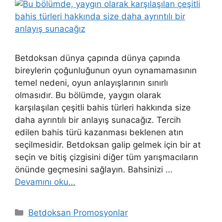
Betdoksan dünya çapında dünya çapında
bireylerin çoğunluğunun oyun oynamamasının
temel nedeni, oyun anlayışlarının sınırlı
olmasıdır. Bu bölümde, yaygın olarak
karşılaşılan çeşitli bahis türleri hakkında size
daha ayrıntılı bir anlayış sunacağız. Tercih
edilen bahis türü kazanması beklenen atın
seçilmesidir. Betdoksan galip gelmek için bir at
seçin ve bitiş çizgisini diğer tüm yarışmacıların
önünde geçmesini sağlayın. Bahsinizi …
Devamını oku…
Kategoriler
Betdoksan Promosyonlar