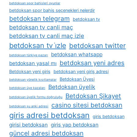
betdoksan spor bahisleri oyunlar
betdoksan spor bahis seçenekleri nelerdir
betdoksan telegram
betdoksan tv
betdoksan tv canli maç
betdoksan tv canli maç izle
betdoksan tv i̇zle
betdoksan twitter
betdoksan whatsapp
betdoksan türkiye pazarı
betdoksan yeni adres
betdoksan yasal mı
Betdoksan yeni giriş
betdoksan yeni giriş adresi
Betdoksan Üyesi
betdoksan yönelik kısıtlamalar
Betdoksan üyelik
betdoksan üye kazaları
Betdoksan Şikayet
betdoksan üyelik formu doğruluğu
casino sitesi betdoksan
betdoksan şu anki adresi
giris adresi betdoksan
giris betdoksan
girisi betdoksan
giris yap betdoksan
güncel adresi betdoksan