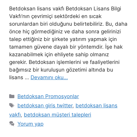
Betdoksan lisans vakfı Betdoksan Lisans Bilgi
Vakfı’nın çevrimiçi sektördeki en sıcak
sorunlardan biri olduğunu belirtebiliriz. Bu, daha
önce hiç görmediğiniz ve daha sonra gelirinizi
talep ettiğiniz bir şirkete yatırım yapmak için
tamamen güvene dayalı bir yöntemdir. İşe hak
kazanabilmek için ehliyete sahip olmanız
gerekir. Betdoksan işlemlerini ve faaliyetlerini
bağımsız bir kuruluşun gözetimi altında bu
lisans …
Devamını oku…
Kategoriler
Betdoksan Promosyonlar
Etiketler
betdoksan giris twitter
,
betdoksan lisans
vakfı
,
betdoksan müşteri talepleri
Yorum yap