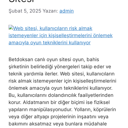
Şubat 5, 2025
Yazarı:
admin
Betdoksan canlı oyun sitesi oyun, bahis
şirketinin belirlediği yönergeleri takip eder ve
teknik yardımla ilerler. Web sitesi, kullanıcıların
risk almak istemeyenler için kişiselleştirmelerini
önlemek amacıyla oyun tekniklerini kullanıyor.
Bu, kullanıcılarını dolandırıcılık faaliyetlerinden
korur. Aldatmanın bir diğer biçimi ise fiziksel
yapıların manipülasyonudur. Yolların, köprülerin
veya diğer altyapı projelerinin inşaatını veya
bakımını aksatmaz veya bunlara müdahale