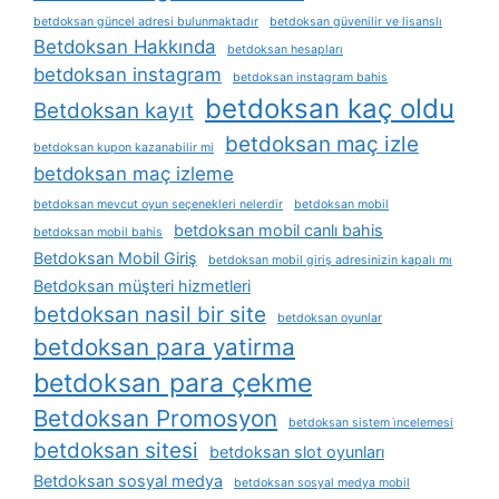
betdoksan güncel adresi bulunmaktadır
betdoksan güvenilir ve lisanslı
Betdoksan Hakkında
betdoksan hesapları
betdoksan instagram
betdoksan instagram bahis
betdoksan kaç oldu
Betdoksan kayıt
betdoksan maç izle
betdoksan kupon kazanabilir mi
betdoksan maç izleme
betdoksan mevcut oyun seçenekleri nelerdir
betdoksan mobil
betdoksan mobil canlı bahis
betdoksan mobil bahis
Betdoksan Mobil Giriş
betdoksan mobil giriş adresinizin kapalı mı
Betdoksan müşteri hizmetleri
betdoksan nasil bir site
betdoksan oyunlar
betdoksan para yatirma
betdoksan para çekme
Betdoksan Promosyon
betdoksan sistem i̇ncelemesi
betdoksan sitesi
betdoksan slot oyunları
Betdoksan sosyal medya
betdoksan sosyal medya mobil