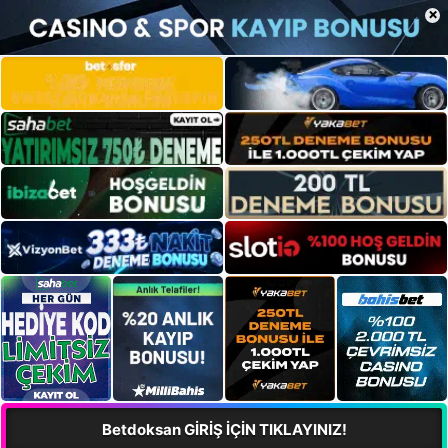
×
Betdoksan GİRİŞ İÇİN TIKLAYINIZ!