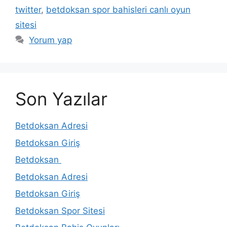
twitter
,
betdoksan spor bahisleri canlı oyun
sitesi
Yorum yap
Son Yazılar
Betdoksan Adresi
Betdoksan Giriş
Betdoksan
Betdoksan Adresi
Betdoksan Giriş
Betdoksan Spor Sitesi