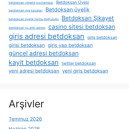
Betdoksan Üyesi
betdoksan yönelik kısıtlamalar
Betdoksan üyelik
betdoksan üye kazaları
Betdoksan Şikayet
betdoksan üyelik formu doğruluğu
casino sitesi betdoksan
betdoksan şu anki adresi
giris adresi betdoksan
giris betdoksan
girisi betdoksan
giris yap betdoksan
güncel adresi betdoksan
kayit betdoksan
twitter betdoksan
yeni adresi betdoksan
yeni giris betdoksan
Arşivler
Temmuz 2026
Haziran 2026