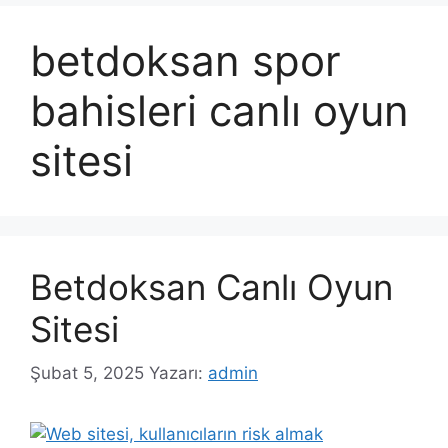
betdoksan spor
bahisleri canlı oyun
sitesi
Betdoksan Canlı Oyun
Sitesi
Şubat 5, 2025
Yazarı:
admin