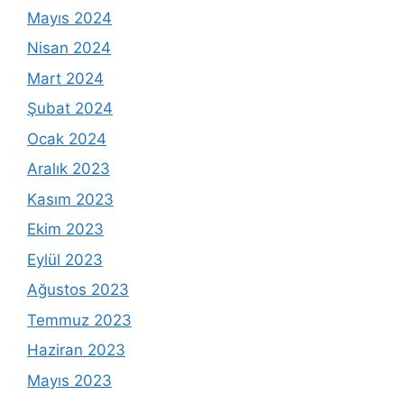
Mayıs 2024
Nisan 2024
Mart 2024
Şubat 2024
Ocak 2024
Aralık 2023
Kasım 2023
Ekim 2023
Eylül 2023
Ağustos 2023
Temmuz 2023
Haziran 2023
Mayıs 2023