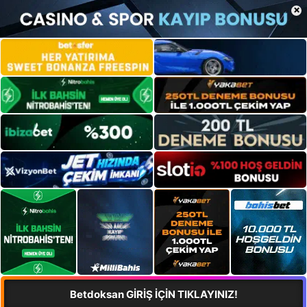
×
Betdoksan GİRİŞ İÇİN TIKLAYINIZ!