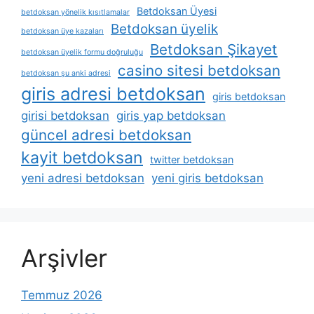
Betdoksan Üyesi
betdoksan yönelik kısıtlamalar
Betdoksan üyelik
betdoksan üye kazaları
Betdoksan Şikayet
betdoksan üyelik formu doğruluğu
casino sitesi betdoksan
betdoksan şu anki adresi
giris adresi betdoksan
giris betdoksan
girisi betdoksan
giris yap betdoksan
güncel adresi betdoksan
kayit betdoksan
twitter betdoksan
yeni adresi betdoksan
yeni giris betdoksan
Arşivler
Temmuz 2026