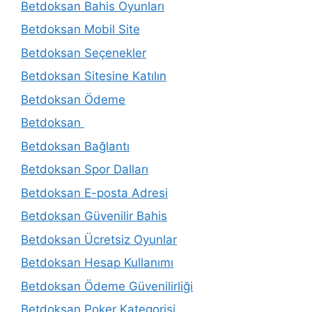
Betdoksan Bahis Oyunları
Betdoksan Mobil Site
Betdoksan Seçenekler
Betdoksan Sitesine Katılın
Betdoksan Ödeme
Betdoksan
Betdoksan Bağlantı
Betdoksan Spor Dalları
Betdoksan E-posta Adresi
Betdoksan Güvenilir Bahis
Betdoksan Ücretsiz Oyunlar
Betdoksan Hesap Kullanımı
Betdoksan Ödeme Güvenilirliği
Betdoksan Poker Kategorisi