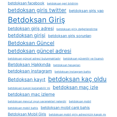
betdoksan facebook
betdoksan geri bildirim
betdoksan giris twitter
betdoksan giris yap
Betdoksan Giriş
betdoksan giriş adresi
betdoksan giriş değerlendirme
betdoksan girişi
betdoksan giriş sorunları
Betdoksan Güncel
betdoksan güncel adresi
betdoksan güncel adresi bulunmaktadır
betdoksan güvenilir ve lisanslı
Betdoksan Hakkında
betdoksan hesapları
betdoksan instagram
betdoksan instagram bahis
betdoksan kaç oldu
Betdoksan kayıt
betdoksan maç izle
betdoksan kupon kazanabilir mi
betdoksan maç izleme
betdoksan mevcut oyun seçenekleri nelerdir
betdoksan mobil
betdoksan mobil canlı bahis
betdoksan mobil bahis
Betdoksan Mobil Giriş
betdoksan mobil giriş adresinizin kapalı mı