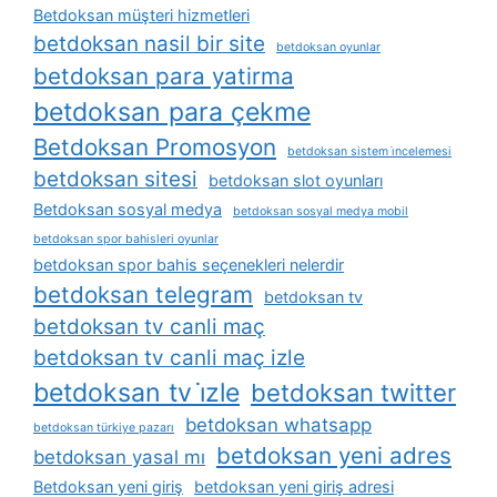
Betdoksan müşteri hizmetleri
betdoksan nasil bir site
betdoksan oyunlar
betdoksan para yatirma
betdoksan para çekme
Betdoksan Promosyon
betdoksan sistem i̇ncelemesi
betdoksan sitesi
betdoksan slot oyunları
Betdoksan sosyal medya
betdoksan sosyal medya mobil
betdoksan spor bahisleri oyunlar
betdoksan spor bahis seçenekleri nelerdir
betdoksan telegram
betdoksan tv
betdoksan tv canli maç
betdoksan tv canli maç izle
betdoksan tv i̇zle
betdoksan twitter
betdoksan whatsapp
betdoksan türkiye pazarı
betdoksan yeni adres
betdoksan yasal mı
Betdoksan yeni giriş
betdoksan yeni giriş adresi