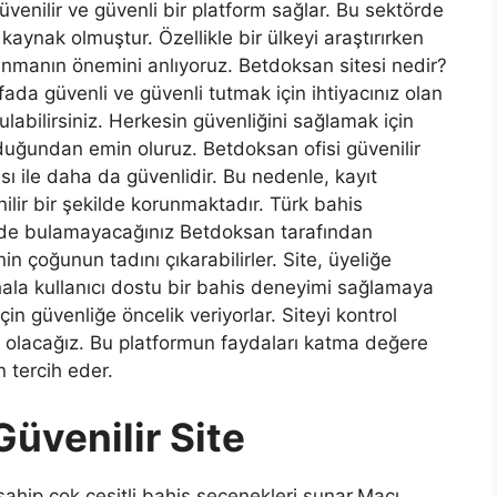
venilir ve güvenli bir platform sağlar. Bu sektörde
ir kaynak olmuştur. Özellikle bir ülkeyi araştırırken
sunmanın önemini anlıyoruz. Betdoksan sitesi nedir?
ada güvenli ve güvenli tutmak için ihtiyacınız olan
bulabilirsiniz. Herkesin güvenliğini sağlamak için
olduğundan emin oluruz. Betdoksan ofisi güvenilir
sı ile daha da güvenlidir. Bu nedenle, kayıt
enilir bir şekilde korunmaktadır. Türk bahis
ğinde bulamayacağınız Betdoksan tarafından
n çoğunun tadını çıkarabilirler. Site, üyeliğe
et hala kullanıcı dostu bir bahis deneyimi sağlamaya
in güvenliğe öncelik veriyorlar. Siteyi kontrol
ır olacağız. Bu platformun faydaları katma değere
 tercih eder.
üvenilir Site
sahip çok çeşitli bahis seçenekleri sunar.Maçı