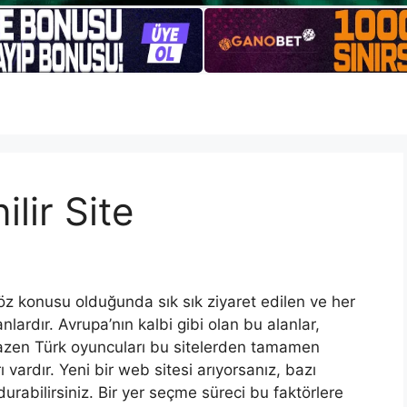
lir Site
 söz konusu olduğunda sık sık ziyaret edilen ve her
ardır. Avrupa’nın kalbi gibi olan bu alanlar,
 Bazen Türk oyuncuları bu sitelerden tamamen
 vardır. Yeni bir web sitesi arıyorsanız, bazı
rabilirsiniz. Bir yer seçme süreci bu faktörlere