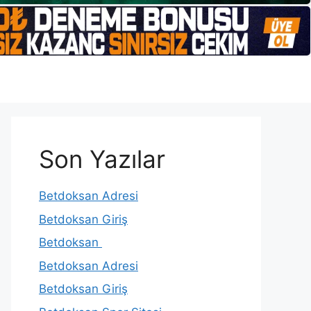
Son Yazılar
Betdoksan Adresi
Betdoksan Giriş
Betdoksan
Betdoksan Adresi
Betdoksan Giriş