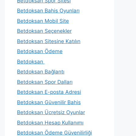
Betdoksan Spor Sitesi
Betdoksan Bahis Oyunları
Betdoksan Mobil Site
Betdoksan Seçenekler
Betdoksan Sitesine Katılın
Betdoksan Ödeme
Betdoksan
Betdoksan Bağlantı
Betdoksan Spor Dalları
Betdoksan E-posta Adresi
Betdoksan Güvenilir Bahis
Betdoksan Ücretsiz Oyunlar
Betdoksan Hesap Kullanımı
Betdoksan Ödeme Güvenilirliği