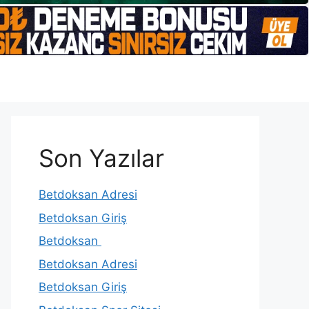
Son Yazılar
Betdoksan Adresi
Betdoksan Giriş
Betdoksan
Betdoksan Adresi
Betdoksan Giriş