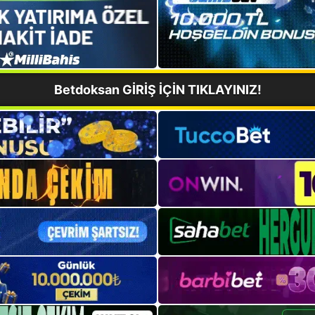
Betdoksan GİRİŞ İÇİN TIKLAYINIZ!