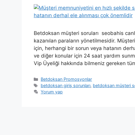
Betdoksan müşteri soruları seobahis canlı
kazanılan paraların yönetilmesidir. Müşter
için, herhangi bir sorun veya hatanın derh
ve diğer konular için 24 saat yardım su
Vip Üyeliği hakkında bilmeniz gereken tü
Kategoriler
Betdoksan Promosyonlar
Etiketler
betdoksan giriş sorunları
,
betdoksan müşteri so
Yorum yap