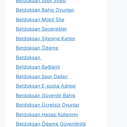
Betdoksan Spor Sitesi
Betdoksan Bahis Oyunları
Betdoksan Mobil Site
Betdoksan Seçenekler
Betdoksan Sitesine Katılın
Betdoksan Ödeme
Betdoksan
Betdoksan Bağlantı
Betdoksan Spor Dalları
Betdoksan E-posta Adresi
Betdoksan Güvenilir Bahis
Betdoksan Ücretsiz Oyunlar
Betdoksan Hesap Kullanımı
Betdoksan Ödeme Güvenilirliği