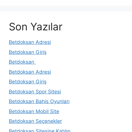
Son Yazılar
Betdoksan Adresi
Betdoksan Giriş
Betdoksan
Betdoksan Adresi
Betdoksan Giriş
Betdoksan Spor Sitesi
Betdoksan Bahis Oyunları
Betdoksan Mobil Site
Betdoksan Seçenekler
Betdoksan Sitesine Katılın