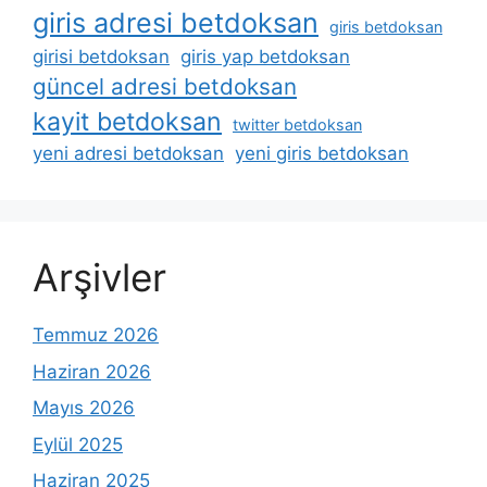
giris adresi betdoksan
giris betdoksan
girisi betdoksan
giris yap betdoksan
güncel adresi betdoksan
kayit betdoksan
twitter betdoksan
yeni adresi betdoksan
yeni giris betdoksan
Arşivler
Temmuz 2026
Haziran 2026
Mayıs 2026
Eylül 2025
Haziran 2025