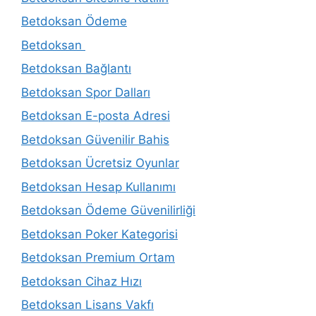
Betdoksan Ödeme
Betdoksan
Betdoksan Bağlantı
Betdoksan Spor Dalları
Betdoksan E-posta Adresi
Betdoksan Güvenilir Bahis
Betdoksan Ücretsiz Oyunlar
Betdoksan Hesap Kullanımı
Betdoksan Ödeme Güvenilirliği
Betdoksan Poker Kategorisi
Betdoksan Premium Ortam
Betdoksan Cihaz Hızı
Betdoksan Lisans Vakfı