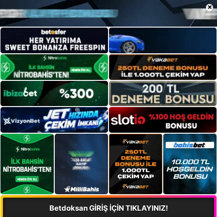
×
Betdoksan GİRİŞ İÇİN TIKLAYINIZ!