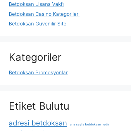
Betdoksan Lisans Vakfı
Betdoksan Casino Kategorileri
Betdoksan Güvenilir Site
Kategoriler
Betdoksan Promosyonlar
Etiket Bulutu
adresi betdoksan
ana sayfa betdoksan nedir