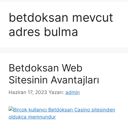
betdoksan mevcut
adres bulma
Betdoksan Web
Sitesinin Avantajları
Haziran 17, 2023
Yazarı:
admin