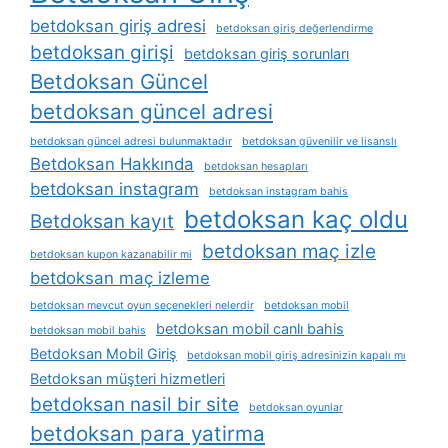
betdoksan giriş adresi
betdoksan giriş değerlendirme
betdoksan girişi
betdoksan giriş sorunları
Betdoksan Güncel
betdoksan güncel adresi
betdoksan güncel adresi bulunmaktadır
betdoksan güvenilir ve lisanslı
Betdoksan Hakkında
betdoksan hesapları
betdoksan instagram
betdoksan instagram bahis
betdoksan kaç oldu
Betdoksan kayıt
betdoksan maç izle
betdoksan kupon kazanabilir mi
betdoksan maç izleme
betdoksan mevcut oyun seçenekleri nelerdir
betdoksan mobil
betdoksan mobil canlı bahis
betdoksan mobil bahis
Betdoksan Mobil Giriş
betdoksan mobil giriş adresinizin kapalı mı
Betdoksan müşteri hizmetleri
betdoksan nasil bir site
betdoksan oyunlar
betdoksan para yatirma