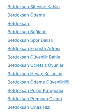
Betdoksan Sitesine Katılın
Betdoksan Ödeme
Betdoksan
Betdoksan Bağlantı
Betdoksan Spor Dalları
Betdoksan E-posta Adresi
Betdoksan Güvenilir Bahis
Betdoksan Ücretsiz Oyunlar
Betdoksan Hesap Kullanımı
Betdoksan Ödeme Güvenilirliği
Betdoksan Poker Kategorisi
Betdoksan Premium Ortam
Betdoksan Cihaz Hızı