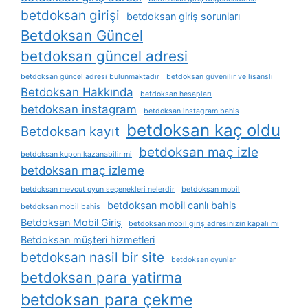
betdoksan girişi
betdoksan giriş sorunları
Betdoksan Güncel
betdoksan güncel adresi
betdoksan güncel adresi bulunmaktadır
betdoksan güvenilir ve lisanslı
Betdoksan Hakkında
betdoksan hesapları
betdoksan instagram
betdoksan instagram bahis
betdoksan kaç oldu
Betdoksan kayıt
betdoksan maç izle
betdoksan kupon kazanabilir mi
betdoksan maç izleme
betdoksan mevcut oyun seçenekleri nelerdir
betdoksan mobil
betdoksan mobil canlı bahis
betdoksan mobil bahis
Betdoksan Mobil Giriş
betdoksan mobil giriş adresinizin kapalı mı
Betdoksan müşteri hizmetleri
betdoksan nasil bir site
betdoksan oyunlar
betdoksan para yatirma
betdoksan para çekme