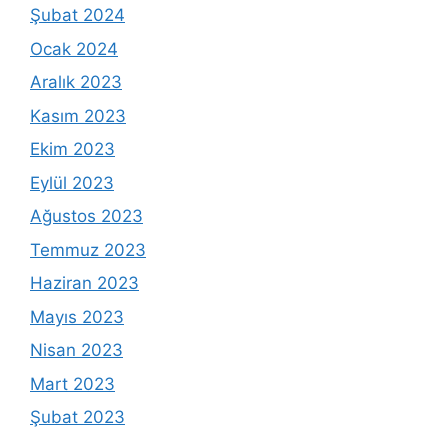
Şubat 2024
Ocak 2024
Aralık 2023
Kasım 2023
Ekim 2023
Eylül 2023
Ağustos 2023
Temmuz 2023
Haziran 2023
Mayıs 2023
Nisan 2023
Mart 2023
Şubat 2023