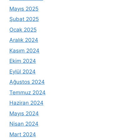
Mayıs 2025
Şubat 2025
Ocak 2025
Aralık 2024
Kasım 2024
Ekim 2024
Eylül 2024
Ağustos 2024
Temmuz 2024
Haziran 2024
Mayıs 2024
Nisan 2024
Mart 2024