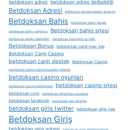
betdoksan adres
betdoksan adres değişikliği
Betdoksan Adresi
betdoksan anında kazanç aktarımı
Betdoksan Bahis
betdoksan bahis hesabı
Betdoksan bahis sitesi
betdoksan bahis sağlayıcı
betdoksan banka ödemeleri
betdoksan blackjack ve rulet
Betdoksan Bonus
betdoksan canli maç izle
Betdoksan Canlı Casino
betdoksan canlı destek
Betdoksan Casino
betdoksan casino bakara kuralları nelerdir
betdoksan casino oyunları
betdoksan casino sitesi
betdoksan casino platformları
betdoksan com
betdoksan eğlenirken kazanma
betdoksan facebook
betdoksan geri bildirim
betdoksan giris twitter
betdoksan giris yap
Betdoksan Giriş
betdoksan giriş adresi
betdoksan giriş değerlendirme