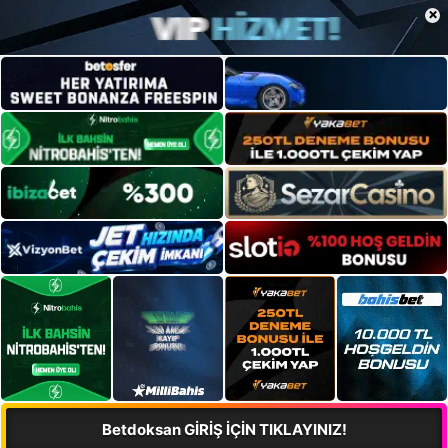
×
Betdoksan GİRİŞ İÇİN TIKLAYINIZ!