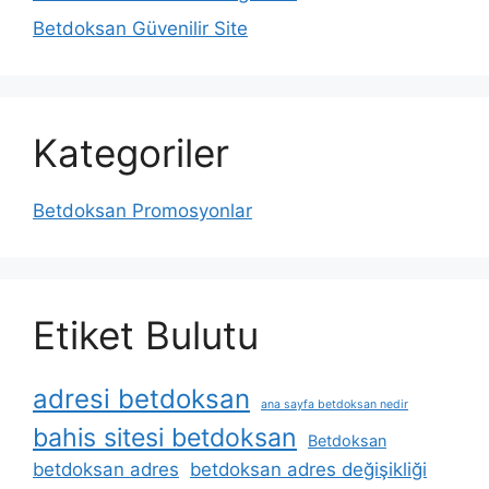
Betdoksan Güvenilir Site
Kategoriler
Betdoksan Promosyonlar
Etiket Bulutu
adresi betdoksan
ana sayfa betdoksan nedir
bahis sitesi betdoksan
Betdoksan
betdoksan adres
betdoksan adres değişikliği