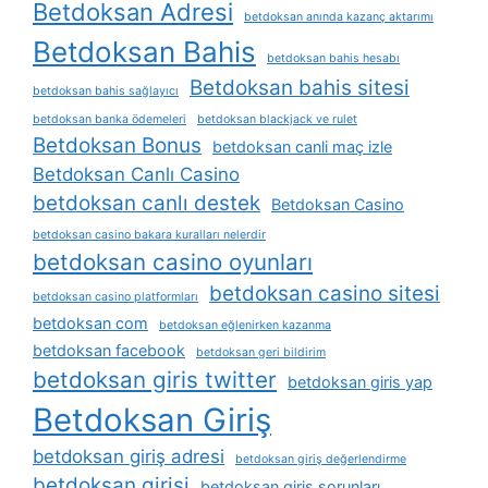
Betdoksan Adresi
betdoksan anında kazanç aktarımı
Betdoksan Bahis
betdoksan bahis hesabı
Betdoksan bahis sitesi
betdoksan bahis sağlayıcı
betdoksan banka ödemeleri
betdoksan blackjack ve rulet
Betdoksan Bonus
betdoksan canli maç izle
Betdoksan Canlı Casino
betdoksan canlı destek
Betdoksan Casino
betdoksan casino bakara kuralları nelerdir
betdoksan casino oyunları
betdoksan casino sitesi
betdoksan casino platformları
betdoksan com
betdoksan eğlenirken kazanma
betdoksan facebook
betdoksan geri bildirim
betdoksan giris twitter
betdoksan giris yap
Betdoksan Giriş
betdoksan giriş adresi
betdoksan giriş değerlendirme
betdoksan girişi
betdoksan giriş sorunları