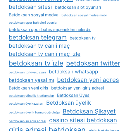
betdoksan sitesi
betdoksan slot oyunları
Betdoksan sosyal medya
betdoksan sosyal medya mobil
betdoksan spor bahisleri oyunlar
betdoksan spor bahis seçenekleri nelerdir
betdoksan telegram
betdoksan tv
betdoksan tv canli maç
betdoksan tv canli maç izle
betdoksan tv i̇zle
betdoksan twitter
betdoksan whatsapp
betdoksan türkiye pazarı
betdoksan yeni adres
betdoksan yasal mı
Betdoksan yeni giriş
betdoksan yeni giriş adresi
Betdoksan Üyesi
betdoksan yönelik kısıtlamalar
Betdoksan üyelik
betdoksan üye kazaları
Betdoksan Şikayet
betdoksan üyelik formu doğruluğu
casino sitesi betdoksan
betdoksan şu anki adresi
giris adresi betdoksan
giris betdoksan