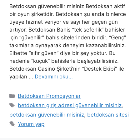
Betdoksan güvenebilir misiniz Betdoksan aktif
bir oyun şirketidir. Betdoksan şu anda binlerce
üyeye hizmet veriyor ve sayı her geçen gün
artıyor. Betdoksan Bahis “tek seferlik” bahisler
için “güvenilir” bahis sitelerinden biridir. “Genç”
takımlarla oynayarak deneyim kazanabilirsiniz.
Elbette “sıfır güven” diye bir şey yoktur. Bu
nedenle “küçük” bahislerle başlayabilirsiniz.
Betdoksan Casino Şirketi’nin “Destek Ekibi” ile
yapılan …
Devamını oku…
Kategoriler
Betdoksan Promosyonlar
Etiketler
betdoksan giriş adresi güvenebilir misiniz
,
betdoksan güvenebilir misiniz
,
betdoksan sitesi
Yorum yap