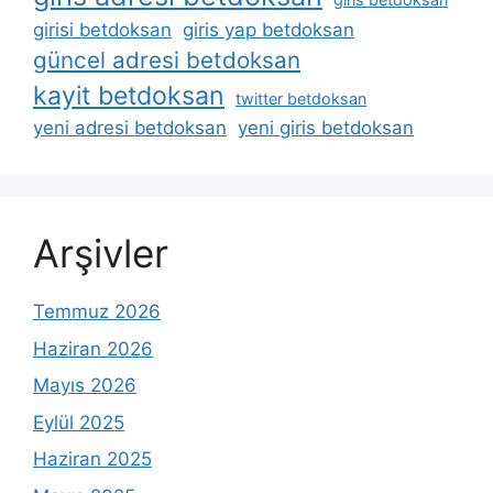
girisi betdoksan
giris yap betdoksan
güncel adresi betdoksan
kayit betdoksan
twitter betdoksan
yeni adresi betdoksan
yeni giris betdoksan
Arşivler
Temmuz 2026
Haziran 2026
Mayıs 2026
Eylül 2025
Haziran 2025