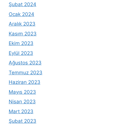
Şubat 2024
Ocak 2024
Aralık 2023
Kasım 2023
Ekim 2023
Eylül 2023
Ağustos 2023
Temmuz 2023
Haziran 2023
Mayıs 2023
Nisan 2023
Mart 2023
Şubat 2023