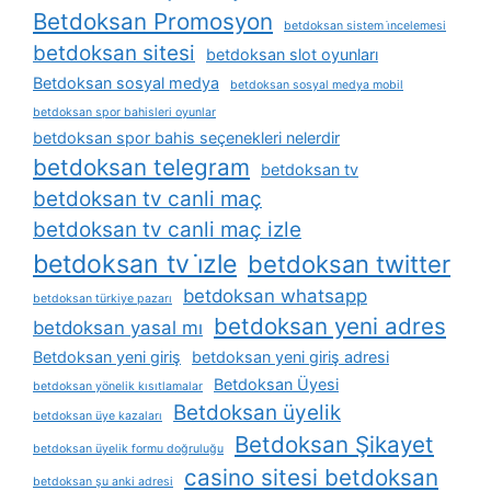
Betdoksan Promosyon
betdoksan sistem i̇ncelemesi
betdoksan sitesi
betdoksan slot oyunları
Betdoksan sosyal medya
betdoksan sosyal medya mobil
betdoksan spor bahisleri oyunlar
betdoksan spor bahis seçenekleri nelerdir
betdoksan telegram
betdoksan tv
betdoksan tv canli maç
betdoksan tv canli maç izle
betdoksan tv i̇zle
betdoksan twitter
betdoksan whatsapp
betdoksan türkiye pazarı
betdoksan yeni adres
betdoksan yasal mı
Betdoksan yeni giriş
betdoksan yeni giriş adresi
Betdoksan Üyesi
betdoksan yönelik kısıtlamalar
Betdoksan üyelik
betdoksan üye kazaları
Betdoksan Şikayet
betdoksan üyelik formu doğruluğu
casino sitesi betdoksan
betdoksan şu anki adresi