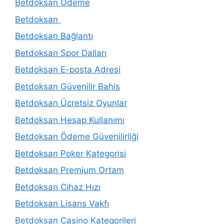
Betdoksan Ödeme
Betdoksan
Betdoksan Bağlantı
Betdoksan Spor Dalları
Betdoksan E-posta Adresi
Betdoksan Güvenilir Bahis
Betdoksan Ücretsiz Oyunlar
Betdoksan Hesap Kullanımı
Betdoksan Ödeme Güvenilirliği
Betdoksan Poker Kategorisi
Betdoksan Premium Ortam
Betdoksan Cihaz Hızı
Betdoksan Lisans Vakfı
Betdoksan Casino Kategorileri