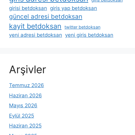
girisi betdoksan
giris yap betdoksan
güncel adresi betdoksan
kayit betdoksan
twitter betdoksan
yeni adresi betdoksan
yeni giris betdoksan
Arşivler
Temmuz 2026
Haziran 2026
Mayıs 2026
Eylül 2025
Haziran 2025