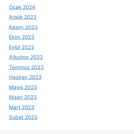
Ocak 2024
Aralık 2023
Kasım 2023
Ekim 2023
Eylül 2023
Ağustos 2023
Temmuz 2023
Haziran 2023
Mayıs 2023
Nisan 2023
Mart 2023
Şubat 2023