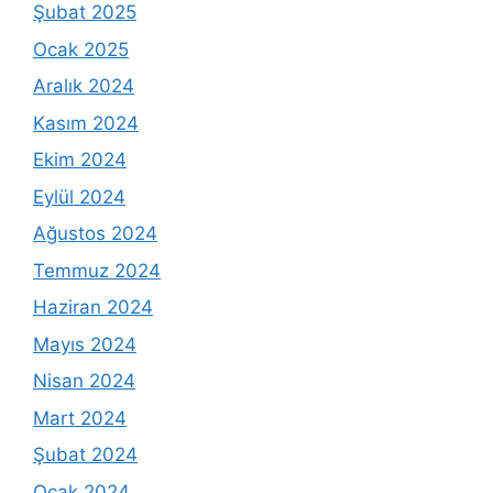
Şubat 2025
Ocak 2025
Aralık 2024
Kasım 2024
Ekim 2024
Eylül 2024
Ağustos 2024
Temmuz 2024
Haziran 2024
Mayıs 2024
Nisan 2024
Mart 2024
Şubat 2024
Ocak 2024