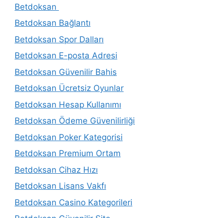
Betdoksan
Betdoksan Bağlantı
Betdoksan Spor Dalları
Betdoksan E-posta Adresi
Betdoksan Güvenilir Bahis
Betdoksan Ücretsiz Oyunlar
Betdoksan Hesap Kullanımı
Betdoksan Ödeme Güvenilirliği
Betdoksan Poker Kategorisi
Betdoksan Premium Ortam
Betdoksan Cihaz Hızı
Betdoksan Lisans Vakfı
Betdoksan Casino Kategorileri