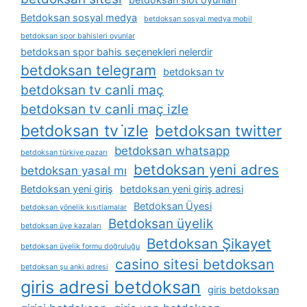
Betdoksan sosyal medya
betdoksan sosyal medya mobil
betdoksan spor bahisleri oyunlar
betdoksan spor bahis seçenekleri nelerdir
betdoksan telegram
betdoksan tv
betdoksan tv canli maç
betdoksan tv canli maç izle
betdoksan tv i̇zle
betdoksan twitter
betdoksan whatsapp
betdoksan türkiye pazarı
betdoksan yeni adres
betdoksan yasal mı
Betdoksan yeni giriş
betdoksan yeni giriş adresi
Betdoksan Üyesi
betdoksan yönelik kısıtlamalar
Betdoksan üyelik
betdoksan üye kazaları
Betdoksan Şikayet
betdoksan üyelik formu doğruluğu
casino sitesi betdoksan
betdoksan şu anki adresi
giris adresi betdoksan
giris betdoksan