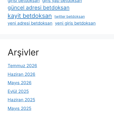
girisi betdoksan
giris yap betdoksan
güncel adresi betdoksan
kayit betdoksan
twitter betdoksan
yeni adresi betdoksan
yeni giris betdoksan
Arşivler
Temmuz 2026
Haziran 2026
Mayıs 2026
Eylül 2025
Haziran 2025
Mayıs 2025