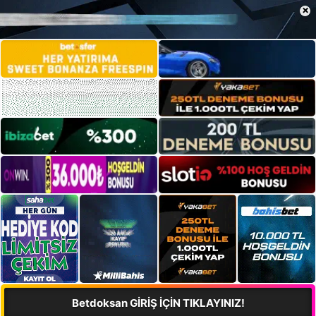
×
Betdoksan GİRİŞ İÇİN TIKLAYINIZ!