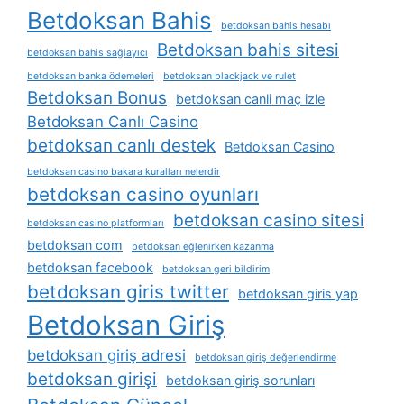
Betdoksan Bahis
betdoksan bahis hesabı
Betdoksan bahis sitesi
betdoksan bahis sağlayıcı
betdoksan banka ödemeleri
betdoksan blackjack ve rulet
Betdoksan Bonus
betdoksan canli maç izle
Betdoksan Canlı Casino
betdoksan canlı destek
Betdoksan Casino
betdoksan casino bakara kuralları nelerdir
betdoksan casino oyunları
betdoksan casino sitesi
betdoksan casino platformları
betdoksan com
betdoksan eğlenirken kazanma
betdoksan facebook
betdoksan geri bildirim
betdoksan giris twitter
betdoksan giris yap
Betdoksan Giriş
betdoksan giriş adresi
betdoksan giriş değerlendirme
betdoksan girişi
betdoksan giriş sorunları