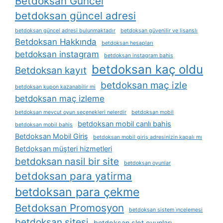
Betdoksan Güncel
betdoksan güncel adresi
betdoksan güncel adresi bulunmaktadır
betdoksan güvenilir ve lisanslı
Betdoksan Hakkında
betdoksan hesapları
betdoksan instagram
betdoksan instagram bahis
betdoksan kaç oldu
Betdoksan kayıt
betdoksan maç izle
betdoksan kupon kazanabilir mi
betdoksan maç izleme
betdoksan mevcut oyun seçenekleri nelerdir
betdoksan mobil
betdoksan mobil canlı bahis
betdoksan mobil bahis
Betdoksan Mobil Giriş
betdoksan mobil giriş adresinizin kapalı mı
Betdoksan müşteri hizmetleri
betdoksan nasil bir site
betdoksan oyunlar
betdoksan para yatirma
betdoksan para çekme
Betdoksan Promosyon
betdoksan sistem i̇ncelemesi
betdoksan sitesi
betdoksan slot oyunları