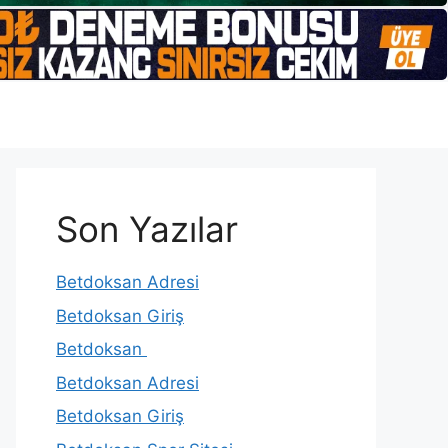
Son Yazılar
Betdoksan Adresi
Betdoksan Giriş
Betdoksan
Betdoksan Adresi
Betdoksan Giriş