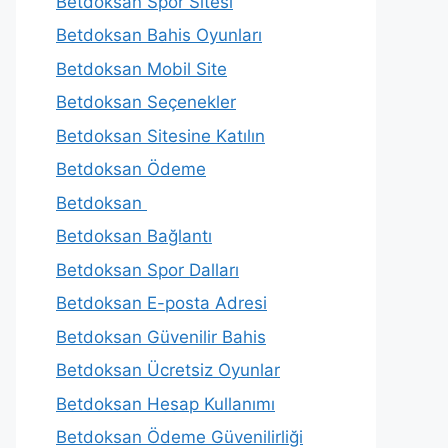
Betdoksan Spor Sitesi
Betdoksan Bahis Oyunları
Betdoksan Mobil Site
Betdoksan Seçenekler
Betdoksan Sitesine Katılın
Betdoksan Ödeme
Betdoksan
Betdoksan Bağlantı
Betdoksan Spor Dalları
Betdoksan E-posta Adresi
Betdoksan Güvenilir Bahis
Betdoksan Ücretsiz Oyunlar
Betdoksan Hesap Kullanımı
Betdoksan Ödeme Güvenilirliği