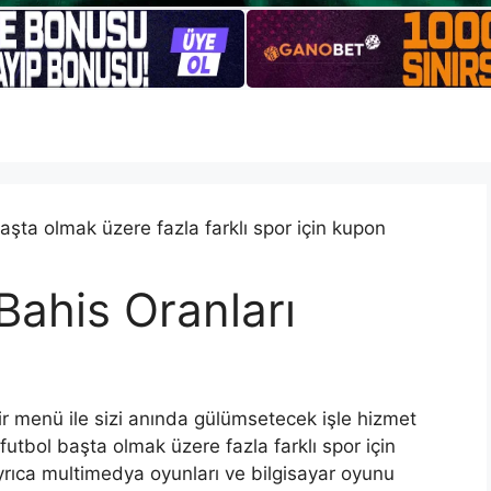
ahis Oranları
ir menü ile sizi anında gülümsetecek işle hizmet
 futbol başta olmak üzere fazla farklı spor için
yrıca multimedya oyunları ve bilgisayar oyunu