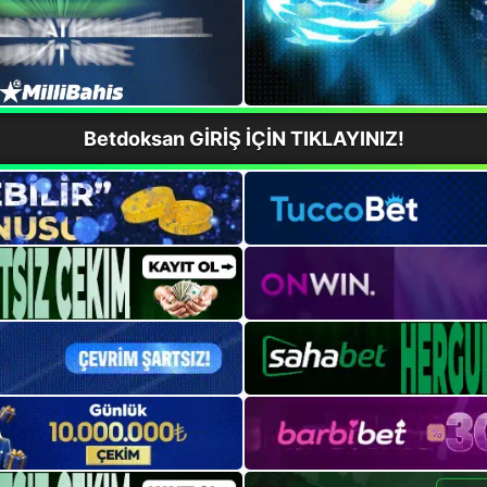
Betdoksan GİRİŞ İÇİN TIKLAYINIZ!