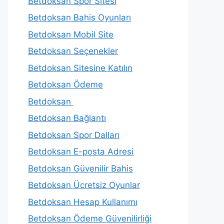
Betdoksan Spor Sitesi
Betdoksan Bahis Oyunları
Betdoksan Mobil Site
Betdoksan Seçenekler
Betdoksan Sitesine Katılın
Betdoksan Ödeme
Betdoksan
Betdoksan Bağlantı
Betdoksan Spor Dalları
Betdoksan E-posta Adresi
Betdoksan Güvenilir Bahis
Betdoksan Ücretsiz Oyunlar
Betdoksan Hesap Kullanımı
Betdoksan Ödeme Güvenilirliği