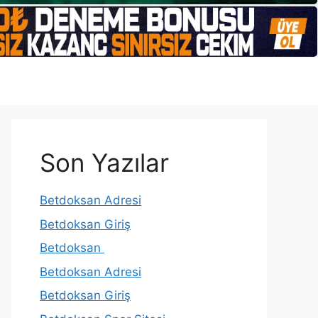
Son Yazılar
Betdoksan Adresi
Betdoksan Giriş
Betdoksan
Betdoksan Adresi
Betdoksan Giriş