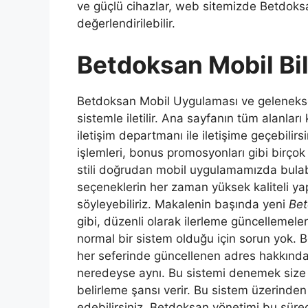
ve güçlü cihazlar, web sitemizde Betdok
değerlendirilebilir.
Betdoksan Mobil Bil
Betdoksan Mobil Uygulaması ve geleneksel
sistemle iletilir. Ana sayfanın tüm alanlar
iletişim departmanı ile iletişime geçebili
işlemleri, bonus promosyonları gibi birço
stili doğrudan mobil uygulamamızda bulabil
seçeneklerin her zaman yüksek kaliteli ya
söyleyebiliriz. Makalenin başında yeni
Bet
gibi, düzenli olarak ilerleme güncellemele
normal bir sistem olduğu için sorun yok.
her seferinde güncellenen adres hakkında b
neredeyse aynı. Bu sistemi denemek size 
belirleme şansı verir. Bu sistem üzerinden
edebilirsiniz. Betdoksan yönetimi bu süre