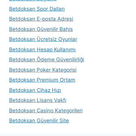
Betdoksan Spor Dalları
Betdoksan E-posta Adresi
Betdoksan Güvenilir Bahis
Betdoksan Ücretsiz Oyunlar
Betdoksan Hesap Kullanımı
Betdoksan Ödeme Güvenilirliği
Betdoksan Poker Kategorisi
Betdoksan Premium Ortam
Betdoksan Cihaz Hızı
Betdoksan Lisans Vakfı
Betdoksan Casino Kategorileri
Betdoksan Güvenilir Site