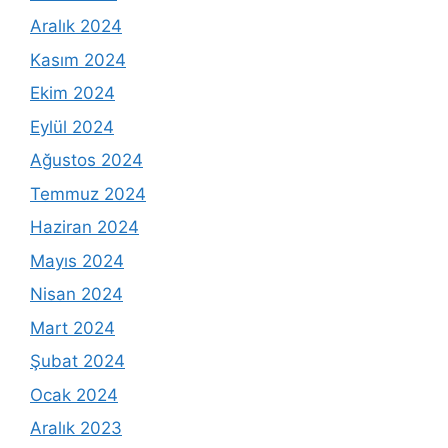
Aralık 2024
Kasım 2024
Ekim 2024
Eylül 2024
Ağustos 2024
Temmuz 2024
Haziran 2024
Mayıs 2024
Nisan 2024
Mart 2024
Şubat 2024
Ocak 2024
Aralık 2023