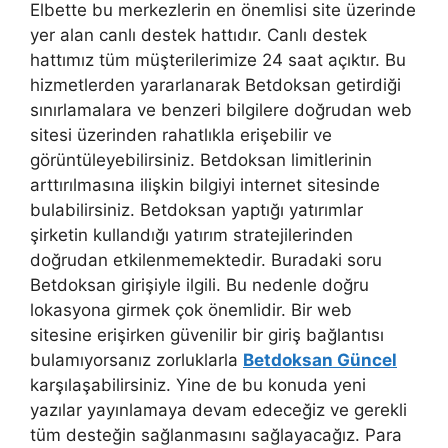
Elbette bu merkezlerin en önemlisi site üzerinde
yer alan canlı destek hattıdır. Canlı destek
hattımız tüm müşterilerimize 24 saat açıktır. Bu
hizmetlerden yararlanarak Betdoksan getirdiği
sınırlamalara ve benzeri bilgilere doğrudan web
sitesi üzerinden rahatlıkla erişebilir ve
görüntüleyebilirsiniz. Betdoksan limitlerinin
arttırılmasına ilişkin bilgiyi internet sitesinde
bulabilirsiniz. Betdoksan yaptığı yatırımlar
şirketin kullandığı yatırım stratejilerinden
doğrudan etkilenmemektedir. Buradaki soru
Betdoksan girişiyle ilgili. Bu nedenle doğru
lokasyona girmek çok önemlidir. Bir web
sitesine erişirken güvenilir bir giriş bağlantısı
bulamıyorsanız zorluklarla
Betdoksan Güncel
karşılaşabilirsiniz. Yine de bu konuda yeni
yazılar yayınlamaya devam edeceğiz ve gerekli
tüm desteğin sağlanmasını sağlayacağız. Para