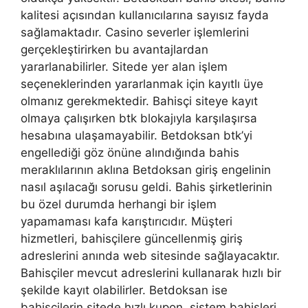
kalitesi açısından kullanıcılarına sayısız fayda
sağlamaktadır. Casino severler işlemlerini
gerçekleştirirken bu avantajlardan
yararlanabilirler. Sitede yer alan işlem
seçeneklerinden yararlanmak için kayıtlı üye
olmanız gerekmektedir. Bahisçi siteye kayıt
olmaya çalışırken btk blokajıyla karşılaşırsa
hesabına ulaşamayabilir. Betdoksan btk’yi
engellediği göz önüne alındığında bahis
meraklılarının aklına Betdoksan giriş engelinin
nasıl aşılacağı sorusu geldi. Bahis şirketlerinin
bu özel durumda herhangi bir işlem
yapamaması kafa karıştırıcıdır. Müşteri
hizmetleri, bahisçilere güncellenmiş giriş
adreslerini anında web sitesinde sağlayacaktır.
Bahisçiler mevcut adreslerini kullanarak hızlı bir
şekilde kayıt olabilirler. Betdoksan ise
bahisçilerin sitede hızlı kupon, sistem bahisleri