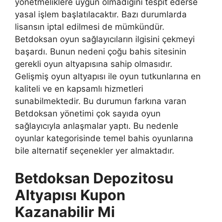
yönetmeliklere uygun olmadığını tespit ederse
yasal işlem başlatılacaktır. Bazı durumlarda
lisansın iptal edilmesi de mümkündür.
Betdoksan oyun sağlayıcıların ilgisini çekmeyi
başardı. Bunun nedeni çoğu bahis sitesinin
gerekli oyun altyapısına sahip olmasıdır.
Gelişmiş oyun altyapısı ile oyun tutkunlarına en
kaliteli ve en kapsamlı hizmetleri
sunabilmektedir. Bu durumun farkına varan
Betdoksan yönetimi çok sayıda oyun
sağlayıcıyla anlaşmalar yaptı. Bu nedenle
oyunlar kategorisinde temel bahis oyunlarına
bile alternatif seçenekler yer almaktadır.
Betdoksan Depozitosu
Altyapısı Kupon
Kazanabilir Mi