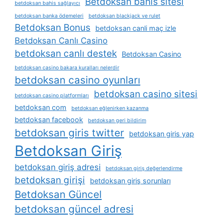
Betdoksan bahis sitesi
betdoksan bahis sağlayıcı
betdoksan banka ödemeleri
betdoksan blackjack ve rulet
Betdoksan Bonus
betdoksan canli maç izle
Betdoksan Canlı Casino
betdoksan canlı destek
Betdoksan Casino
betdoksan casino bakara kuralları nelerdir
betdoksan casino oyunları
betdoksan casino sitesi
betdoksan casino platformları
betdoksan com
betdoksan eğlenirken kazanma
betdoksan facebook
betdoksan geri bildirim
betdoksan giris twitter
betdoksan giris yap
Betdoksan Giriş
betdoksan giriş adresi
betdoksan giriş değerlendirme
betdoksan girişi
betdoksan giriş sorunları
Betdoksan Güncel
betdoksan güncel adresi