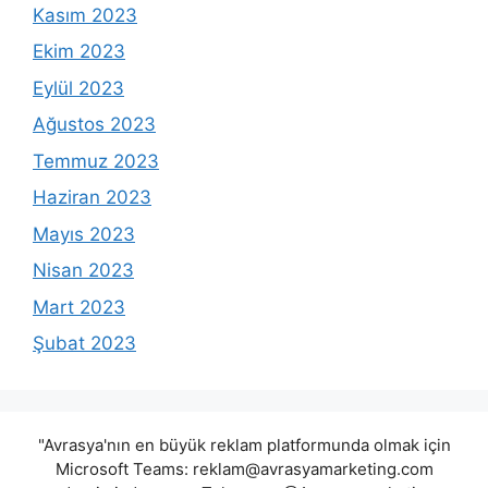
Kasım 2023
Ekim 2023
Eylül 2023
Ağustos 2023
Temmuz 2023
Haziran 2023
Mayıs 2023
Nisan 2023
Mart 2023
Şubat 2023
"Avrasya'nın en büyük reklam platformunda olmak için
Microsoft Teams:
reklam@avrasyamarketing.com