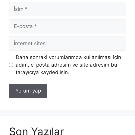
İsim
E-
posta
İnternet
sitesi
Daha sonraki yorumlarımda kullanılması için
adım, e-posta adresim ve site adresim bu
tarayıcıya kaydedilsin.
Son Yazılar