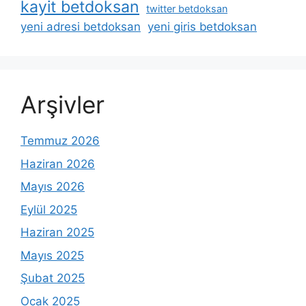
kayit betdoksan
twitter betdoksan
yeni adresi betdoksan
yeni giris betdoksan
Arşivler
Temmuz 2026
Haziran 2026
Mayıs 2026
Eylül 2025
Haziran 2025
Mayıs 2025
Şubat 2025
Ocak 2025