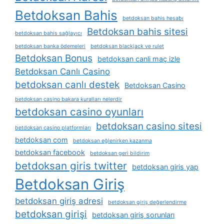
Betdoksan Bahis
betdoksan bahis hesabı
Betdoksan bahis sitesi
betdoksan bahis sağlayıcı
betdoksan banka ödemeleri
betdoksan blackjack ve rulet
Betdoksan Bonus
betdoksan canli maç izle
Betdoksan Canlı Casino
betdoksan canlı destek
Betdoksan Casino
betdoksan casino bakara kuralları nelerdir
betdoksan casino oyunları
betdoksan casino sitesi
betdoksan casino platformları
betdoksan com
betdoksan eğlenirken kazanma
betdoksan facebook
betdoksan geri bildirim
betdoksan giris twitter
betdoksan giris yap
Betdoksan Giriş
betdoksan giriş adresi
betdoksan giriş değerlendirme
betdoksan girişi
betdoksan giriş sorunları