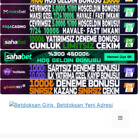
İçeriğe
atla
Menü