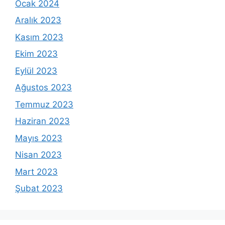
Ocak 2024
Aralık 2023
Kasım 2023
Ekim 2023
Eylül 2023
Ağustos 2023
Temmuz 2023
Haziran 2023
Mayıs 2023
Nisan 2023
Mart 2023
Şubat 2023