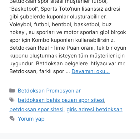
Betdoksan spor sitesi müşteriler futbol,
“Basketbol”, Sports Toto’nun lisanssız adresi
gibi şubelerde kuponlar oluşturabilirler.
Voleybol, futbol, hentbol, basketbol, buz
hokeyi, su sporları ve motor sporları gibi birçok
spor için Kombo kuponları kullanabilirsiniz.
Betdoksan Real -Time Puan oranı, tek bir oyun
kuponu oluşturmak isteyen tüm müşteriler için
uygundur. Betdoksan belgelere ihtiyacı var mı:
Betdoksan, farklı spor …
Devamını oku…
Kategoriler
Betdoksan Promosyonlar
Etiketler
betdoksan bahis pazarı spor sitesi
,
betdoksan spor sitesi
,
giris adresi betdoksan
Yorum yap