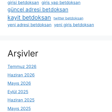
girisi betdoksan
giris yap betdoksan
güncel adresi betdoksan
kayit betdoksan
twitter betdoksan
yeni adresi betdoksan
yeni giris betdoksan
Arşivler
Temmuz 2026
Haziran 2026
Mayıs 2026
Eylül 2025
Haziran 2025
Mayıs 2025