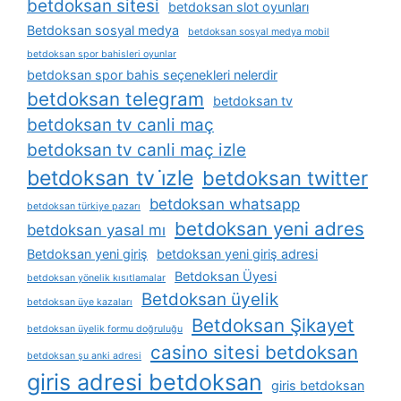
betdoksan sitesi
betdoksan slot oyunları
Betdoksan sosyal medya
betdoksan sosyal medya mobil
betdoksan spor bahisleri oyunlar
betdoksan spor bahis seçenekleri nelerdir
betdoksan telegram
betdoksan tv
betdoksan tv canli maç
betdoksan tv canli maç izle
betdoksan tv i̇zle
betdoksan twitter
betdoksan whatsapp
betdoksan türkiye pazarı
betdoksan yeni adres
betdoksan yasal mı
Betdoksan yeni giriş
betdoksan yeni giriş adresi
Betdoksan Üyesi
betdoksan yönelik kısıtlamalar
Betdoksan üyelik
betdoksan üye kazaları
Betdoksan Şikayet
betdoksan üyelik formu doğruluğu
casino sitesi betdoksan
betdoksan şu anki adresi
giris adresi betdoksan
giris betdoksan